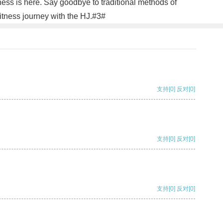
tness is here. Say goodbye to traditional methods of
itness journey with the HJ.#3#
支持
[0]
反对
[0]
支持
[0]
反对
[0]
支持
[0]
反对
[0]