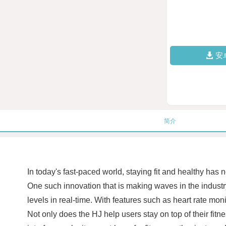
安
简介
In today's fast-paced world, staying fit and healthy ha
One such innovation that is making waves in the industry
levels in real-time. With features such as heart rate moni
Not only does the HJ help users stay on top of their fitne