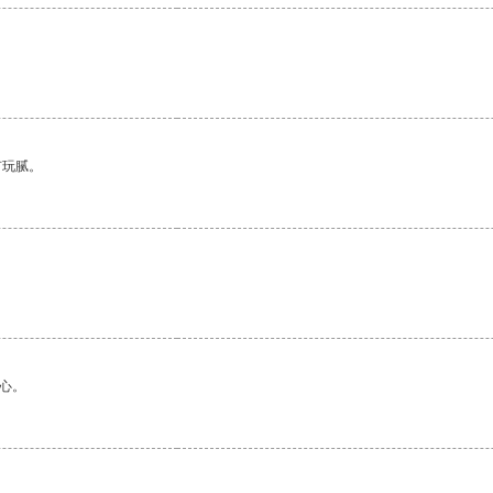
有玩腻。
心。