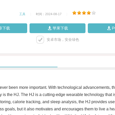
工具
|
时间：2024-08-17
|
卓下载
苹果下载
安卓市场，安全绿色
s never been more important. With technological advancements, t
 is the HJ. The HJ is a cutting-edge wearable technology that i
toring, calorie tracking, and sleep analysis, the HJ provides user
ss goals, but it also motivates and encourages them to live a heal