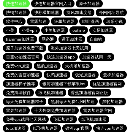
快连加速器
快连加速器官网入口
原子加速器
快鸭加速器
快柠檬加速器
旋风加速度器
外网网址导航
软件中心
雷霆加速
狂飙加速器
哔咔漫画
瑞乐小说
小美
小美vpn
小美加速器
outline
安易加速器
hammer加速器
网必通
猴王加速器
自由鲸
原子加速器免费下载
海外加速器七天试用
雷霆vp加速器官网
快连加速器app
加速器试用一天
免费vqn加速
黑豹加速器
大机场加速器
免费的雷霆加速器
快鸭加速器
极光加速器
云梯加速器
加速器梯子推荐
银河加速器下载苹果ins
优途加速器官网
免费跨墙软件
纸飞机加速器
香蕉加速器官网正版
每天免费加速器梯子
黑洞每天免费1小时加速
黑豹加速器
雷轰加速器
十大外网免费加速神器
雷轰加速器官网
免费vps试用七天风驰
飞跃加速器
纸飞机加速器
toto加速器
纸飞机加速器
银河vqn官网
快连vρn加速器