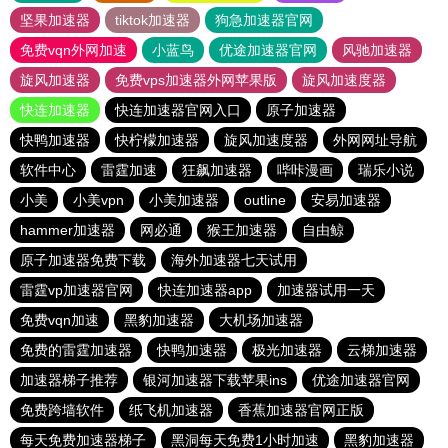
坚果加速器
tiktok加速器
狗急加速器官网
免费vqn外网加速
小蓝鸟
优途加速器官网
风驰加速器
旋风加速器
免费vps加速器外网苹果版
旋风加速度器
快连加速器
快连加速器官网入口
原子加速器
快鸭加速器
快柠檬加速器
旋风加速度器
外网网址导航
软件中心
雷霆加速
狂飙加速器
哔咔漫画
瑞乐小说
小美
小美vpn
小美加速器
outline
安易加速器
hammer加速器
网必通
猴王加速器
自由鲸
原子加速器免费下载
海外加速器七天试用
雷霆vp加速器官网
快连加速器app
加速器试用一天
免费vqn加速
黑豹加速器
大机场加速器
免费的雷霆加速器
快鸭加速器
极光加速器
云梯加速器
加速器梯子推荐
银河加速器下载苹果ins
优途加速器官网
免费跨墙软件
纸飞机加速器
香蕉加速器官网正版
每天免费加速器梯子
黑洞每天免费1小时加速
黑豹加速器