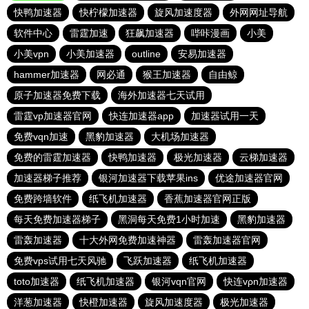
快鸭加速器
快柠檬加速器
旋风加速度器
外网网址导航
软件中心
雷霆加速
狂飙加速器
哔咔漫画
小美
小美vpn
小美加速器
outline
安易加速器
hammer加速器
网必通
猴王加速器
自由鲸
原子加速器免费下载
海外加速器七天试用
雷霆vp加速器官网
快连加速器app
加速器试用一天
免费vqn加速
黑豹加速器
大机场加速器
免费的雷霆加速器
快鸭加速器
极光加速器
云梯加速器
加速器梯子推荐
银河加速器下载苹果ins
优途加速器官网
免费跨墙软件
纸飞机加速器
香蕉加速器官网正版
每天免费加速器梯子
黑洞每天免费1小时加速
黑豹加速器
雷轰加速器
十大外网免费加速神器
雷轰加速器官网
免费vps试用七天风驰
飞跃加速器
纸飞机加速器
toto加速器
纸飞机加速器
银河vqn官网
快连vρn加速器
洋葱加速器
快橙加速器
旋风加速度器
极光加速器