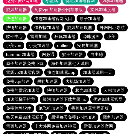
免费vqn外网加速
小蓝鸟
优途加速器官网
风驰加速器
旋风加速器
免费vps加速器外网苹果版
旋风加速度器
快连加速器
快连加速器官网入口
原子加速器
快鸭加速器
快柠檬加速器
旋风加速度器
外网网址导航
软件中心
雷霆加速
狂飙加速器
哔咔漫画
小美
小美vpn
小美加速器
outline
安易加速器
hammer加速器
网必通
猴王加速器
自由鲸
原子加速器免费下载
海外加速器七天试用
雷霆vp加速器官网
快连加速器app
加速器试用一天
免费vqn加速
黑豹加速器
大机场加速器
免费的雷霆加速器
快鸭加速器
极光加速器
云梯加速器
加速器梯子推荐
银河加速器下载苹果ins
优途加速器官网
免费跨墙软件
纸飞机加速器
香蕉加速器官网正版
每天免费加速器梯子
黑洞每天免费1小时加速
黑豹加速器
雷轰加速器
十大外网免费加速神器
雷轰加速器官网