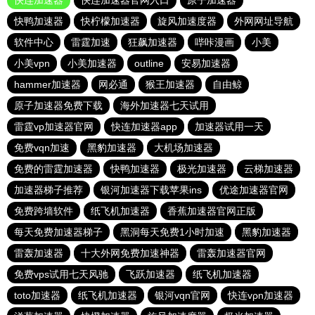
快连加速器
快连加速器官网入口
原子加速器
快鸭加速器
快柠檬加速器
旋风加速度器
外网网址导航
软件中心
雷霆加速
狂飙加速器
哔咔漫画
小美
小美vpn
小美加速器
outline
安易加速器
hammer加速器
网必通
猴王加速器
自由鲸
原子加速器免费下载
海外加速器七天试用
雷霆vp加速器官网
快连加速器app
加速器试用一天
免费vqn加速
黑豹加速器
大机场加速器
免费的雷霆加速器
快鸭加速器
极光加速器
云梯加速器
加速器梯子推荐
银河加速器下载苹果ins
优途加速器官网
免费跨墙软件
纸飞机加速器
香蕉加速器官网正版
每天免费加速器梯子
黑洞每天免费1小时加速
黑豹加速器
雷轰加速器
十大外网免费加速神器
雷轰加速器官网
免费vps试用七天风驰
飞跃加速器
纸飞机加速器
toto加速器
纸飞机加速器
银河vqn官网
快连vρn加速器