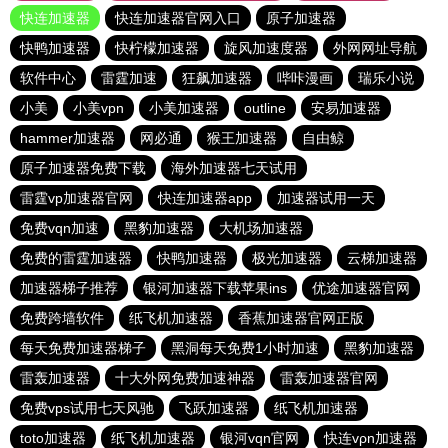
快连加速器
快连加速器官网入口
原子加速器
快鸭加速器
快柠檬加速器
旋风加速度器
外网网址导航
软件中心
雷霆加速
狂飙加速器
哔咔漫画
瑞乐小说
小美
小美vpn
小美加速器
outline
安易加速器
hammer加速器
网必通
猴王加速器
自由鲸
原子加速器免费下载
海外加速器七天试用
雷霆vp加速器官网
快连加速器app
加速器试用一天
免费vqn加速
黑豹加速器
大机场加速器
免费的雷霆加速器
快鸭加速器
极光加速器
云梯加速器
加速器梯子推荐
银河加速器下载苹果ins
优途加速器官网
免费跨墙软件
纸飞机加速器
香蕉加速器官网正版
每天免费加速器梯子
黑洞每天免费1小时加速
黑豹加速器
雷轰加速器
十大外网免费加速神器
雷轰加速器官网
免费vps试用七天风驰
飞跃加速器
纸飞机加速器
toto加速器
纸飞机加速器
银河vqn官网
快连vρn加速器