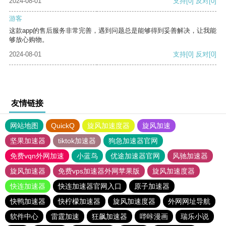
2024-08-01
支持
[0]
反对
[0]
游客
这款app的售后服务非常完善，遇到问题总是能够得到妥善解决，让我能
够放心购物。
2024-08-01
支持
[0]
反对
[0]
友情链接
网站地图
QuickQ
旋风加速度器
旋风加速
坚果加速器
tiktok加速器
狗急加速器官网
免费vqn外网加速
小蓝鸟
优途加速器官网
风驰加速器
旋风加速器
免费vps加速器外网苹果版
旋风加速度器
快连加速器
快连加速器官网入口
原子加速器
快鸭加速器
快柠檬加速器
旋风加速度器
外网网址导航
软件中心
雷霆加速
狂飙加速器
哔咔漫画
瑞乐小说