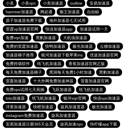
小美
小美vpn
小美加速器
outline
安易加速器
hammer加速器
网必通
猴王加速器
自由鲸
原子加速器免费下载
海外加速器七天试用
雷霆vp加速器官网
快连加速器app
加速器试用一天
免费vqn加速
黑豹加速器
大机场加速器
免费的雷霆加速器
快鸭加速器
极光加速器
云梯加速器
加速器梯子推荐
银河加速器下载苹果ins
优途加速器官网
免费跨墙软件
纸飞机加速器
香蕉加速器官网正版
每天免费加速器梯子
黑洞每天免费1小时加速
黑豹加速器
雷轰加速器
十大外网免费加速神器
雷轰加速器官网
免费vps试用七天风驰
飞跃加速器
纸飞机加速器
toto加速器
纸飞机加速器
银河vqn官网
快连vρn加速器
洋葱加速器
快橙加速器
旋风加速度器
极光加速器
instagram免费加速器
旋风加速度器
安易加速器注册365天会员
旋风加速npv
快柠檬app下载