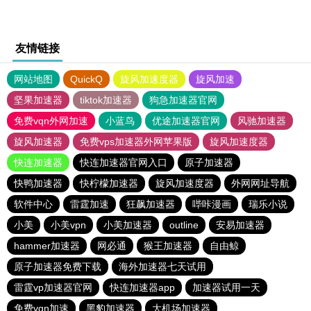
友情链接
网站地图
QuickQ
旋风加速度器
旋风加速
坚果加速器
tiktok加速器
狗急加速器官网
免费vqn外网加速
小蓝鸟
优途加速器官网
风驰加速器
旋风加速器
免费vps加速器外网苹果版
旋风加速度器
快连加速器
快连加速器官网入口
原子加速器
快鸭加速器
快柠檬加速器
旋风加速度器
外网网址导航
软件中心
雷霆加速
狂飙加速器
哔咔漫画
瑞乐小说
小美
小美vpn
小美加速器
outline
安易加速器
hammer加速器
网必通
猴王加速器
自由鲸
原子加速器免费下载
海外加速器七天试用
雷霆vp加速器官网
快连加速器app
加速器试用一天
免费vqn加速
黑豹加速器
大机场加速器