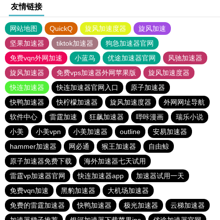
友情链接
网站地图
QuickQ
旋风加速度器
旋风加速
坚果加速器
tiktok加速器
狗急加速器官网
免费vqn外网加速
小蓝鸟
优途加速器官网
风驰加速器
旋风加速器
免费vps加速器外网苹果版
旋风加速度器
快连加速器
快连加速器官网入口
原子加速器
快鸭加速器
快柠檬加速器
旋风加速度器
外网网址导航
软件中心
雷霆加速
狂飙加速器
哔咔漫画
瑞乐小说
小美
小美vpn
小美加速器
outline
安易加速器
hammer加速器
网必通
猴王加速器
自由鲸
原子加速器免费下载
海外加速器七天试用
雷霆vp加速器官网
快连加速器app
加速器试用一天
免费vqn加速
黑豹加速器
大机场加速器
免费的雷霆加速器
快鸭加速器
极光加速器
云梯加速器