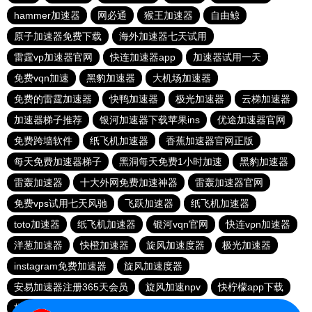
hammer加速器
网必通
猴王加速器
自由鲸
原子加速器免费下载
海外加速器七天试用
雷霆vp加速器官网
快连加速器app
加速器试用一天
免费vqn加速
黑豹加速器
大机场加速器
免费的雷霆加速器
快鸭加速器
极光加速器
云梯加速器
加速器梯子推荐
银河加速器下载苹果ins
优途加速器官网
免费跨墙软件
纸飞机加速器
香蕉加速器官网正版
每天免费加速器梯子
黑洞每天免费1小时加速
黑豹加速器
雷轰加速器
十大外网免费加速神器
雷轰加速器官网
免费vps试用七天风驰
飞跃加速器
纸飞机加速器
toto加速器
纸飞机加速器
银河vqn官网
快连vρn加速器
洋葱加速器
快橙加速器
旋风加速度器
极光加速器
instagram免费加速器
旋风加速度器
安易加速器注册365天会员
旋风加速npv
快柠檬app下载
梯子加速器app免费永久
turbo加速器