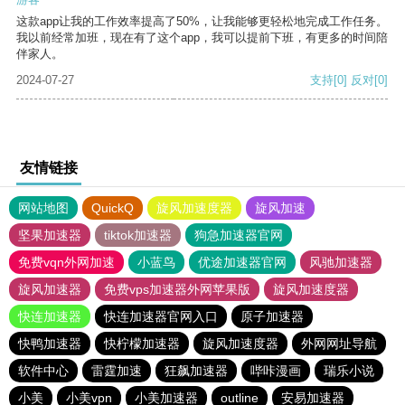
这款app让我的工作效率提高了50%，让我能够更轻松地完成工作任务。
我以前经常加班，现在有了这个app，我可以提前下班，有更多的时间陪
伴家人。
2024-07-27
支持
[0]
反对
[0]
友情链接
网站地图
QuickQ
旋风加速度器
旋风加速
坚果加速器
tiktok加速器
狗急加速器官网
免费vqn外网加速
小蓝鸟
优途加速器官网
风驰加速器
旋风加速器
免费vps加速器外网苹果版
旋风加速度器
快连加速器
快连加速器官网入口
原子加速器
快鸭加速器
快柠檬加速器
旋风加速度器
外网网址导航
软件中心
雷霆加速
狂飙加速器
哔咔漫画
瑞乐小说
小美
小美vpn
小美加速器
outline
安易加速器